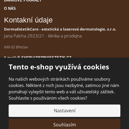
DÁRKOVÉ POUKAZY
O NÁS
Kontakní údaje
DermaEstetikCare - estetická a laserová dermatologie, s.r.o.
Jana Palcha 2923/21 - klinika a prodejna
690 02 Břeclav
E-mail:
E-SHOP@DERMAESTETIK.CZ
IČ:
190 98 197
Tento e-shop využívá cookies
Na našich webových stránkách používáme soubory
cookies. Některé z nich jsou nezbytné, zatímco jiné nám
© 2026, DermaEstetikCare - estetická a laserová dermatologie, s r.o.
pomáhají vylepšit tento web a váš uživatelský zážitek.
Úvodní strana
|
Obchodní podmínky
|
Poradna
|
Kontakty
|
Mapa
Souhlasíte s používáním všech cookies?
stránek
|
Ochrana osobních údajů (GDPR)
Nastavení
Souhlasím