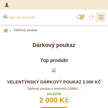
V
y
h
Ú
Dárkový poukaz
l
v
o
e
Dárkový poukaz
d
d
n
a
í
t
Top produkt
s
t
r
a
VELENTÝNSKÝ DÁRKOVÝ POUKAZ 2.000 KČ
n
a
Dárkový poukaz v hodnotě 2.000Kč ...
SKLADEM
2 000 Kč