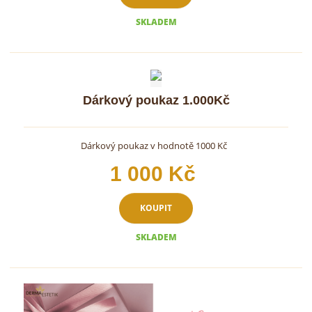
i
i
SKLADEM
s
s
Dárkový poukaz 1.000Kč
Dárkový poukaz v hodnotě 1000 Kč
1 000 Kč
KOUPIT
SKLADEM