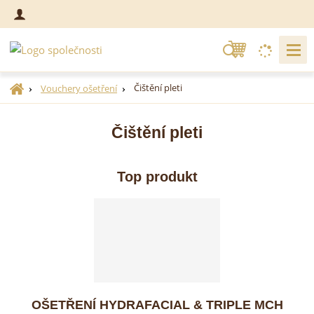
V
y
h
Ú
Čištění pleti
Vouchery ošetření
l
v
o
e
Čištění pleti
d
d
n
a
í
t
Top produkt
s
t
r
a
n
a
OŠETŘENÍ HYDRAFACIAL & TRIPLE MCH