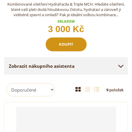
Kombinované ošetření HydraFacila & Triple MCH. Hledáte ošetření,
které vaší pleti dodá hloubkovou čistotu, hydrataci a zároveň ji
viditelně zpevní a omladí? Pak je ideální volbou kombinace...
SKLADEM
3 000 Kč
KOUPIT
Zobrazit nákupního asistenta
Ř
O
T
Ř
9
položek
a
b
a
á
z
r
b
d
e
á
u
k
n
z
l
o
í
p
k
k
v
r