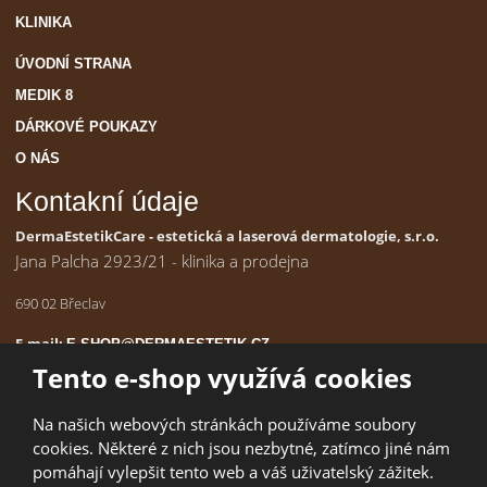
KLINIKA
ÚVODNÍ STRANA
MEDIK 8
DÁRKOVÉ POUKAZY
O NÁS
Kontakní údaje
DermaEstetikCare - estetická a laserová dermatologie, s.r.o.
Jana Palcha 2923/21 - klinika a prodejna
690 02 Břeclav
E-mail:
E-SHOP@DERMAESTETIK.CZ
IČ:
190 98 197
Tento e-shop využívá cookies
Na našich webových stránkách používáme soubory
cookies. Některé z nich jsou nezbytné, zatímco jiné nám
© 2026, DermaEstetikCare - estetická a laserová dermatologie, s r.o.
pomáhají vylepšit tento web a váš uživatelský zážitek.