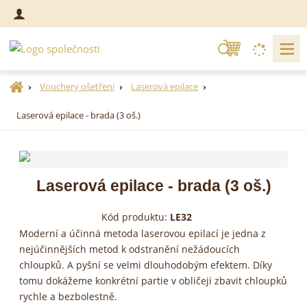
V
y
h
Ú
Vouchery ošetření
Laserová epilace
l
v
Laserová epilace - brada (3 oš.)
o
e
d
d
n
a
í
t
s
Laserová epilace - brada (3 oš.)
t
r
Kód produktu:
LE32
a
Moderní a účinná metoda laserovou epilací je jedna z
n
nejúčinnějších metod k odstranění nežádoucích
a
chloupků. A pyšní se velmi dlouhodobým efektem. Díky
tomu dokážeme konkrétní partie v obličeji zbavit chloupků
rychle a bezbolestně.