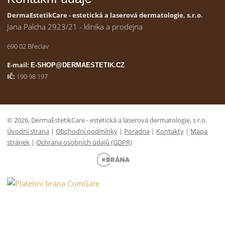
DermaEstetikCare - estetická a laserová dermatologie, s.r.o.
Jana Palcha 2923/21 - klinika a prodejna
690 02 Břeclav
E-mail:
E-SHOP@DERMAESTETIK.CZ
IČ:
190 98 197
© 2026, DermaEstetikCare - estetická a laserová dermatologie, s r.o.
Úvodní strana
|
Obchodní podmínky
|
Poradna
|
Kontakty
|
Mapa
stránek
|
Ochrana osobních údajů (GDPR)