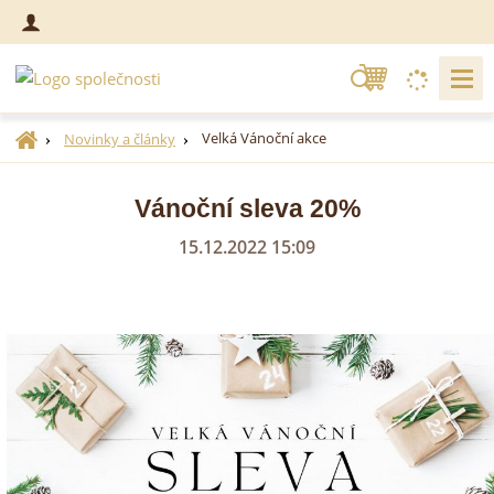
V
y
h
Ú
Velká Vánoční akce
Novinky a články
l
v
o
e
Vánoční sleva 20%
d
d
n
a
15.12.2022 15:09
í
t
s
t
r
a
n
a