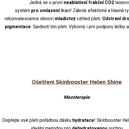
Jedná se o první
neablativní frakční CO2
lasero
systém
pro omlazení
tkání! Zákrok efektivně a hlavně r
rekonvalescence obnoví
mladistvý
vzhled pleti.
Odstraní dr
pigmentace
. Sjednotí tón pleti. Výborný i pro podporu léčby 
Ošetření Skinbooster Helen Shine
Mezoterapie
Dopřejte své pleti pořádnou dávku
hydratace
! Skinbooster Hel
ideální metodou pro
dehydratovanou
suchou