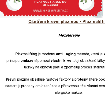
Ošetření krevní plazmou - Plazmalift
Mezoterapie
Plazmalifting je moderní
anti - aging
metoda, která je 
principu
omlazení
pomocí
vlastní krve.
Její obsažené látky
účinky na obnovu pleti a zpomalují proces stárnutí 
Krevní plazma obsahuje růstové faktory a proteiny, které pok
nastartují procesy omlazení zcela přirozenou, tělu vlastní ce
alergické reakce..