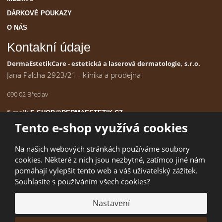
DÁRKOVÉ POUKAZY
O NÁS
Kontakní údaje
DermaEstetikCare - estetická a laserová dermatologie, s.r.o.
Jana Palcha 2923/21 - klinika a prodejna
690 02 Břeclav
E-mail:
E-SHOP@DERMAESTETIK.CZ
IČ:
190 98 197
Tento e-shop využívá cookies
Na našich webových stránkách používáme soubory
cookies. Některé z nich jsou nezbytné, zatímco jiné nám
© 2026, DermaEstetikCare - estetická a laserová dermatologie, s r.o.
pomáhají vylepšit tento web a váš uživatelský zážitek.
Úvodní strana
|
Obchodní podmínky
|
Poradna
|
Kontakty
|
Mapa
Souhlasíte s používáním všech cookies?
stránek
|
Ochrana osobních údajů (GDPR)
Nastavení